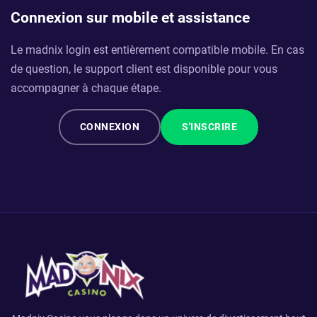
Connexion sur mobile et assistance
Le madnix login est entièrement compatible mobile. En cas
de question, le support client est disponible pour vous
accompagner à chaque étape.
CONNEXION
S'INSCRIRE