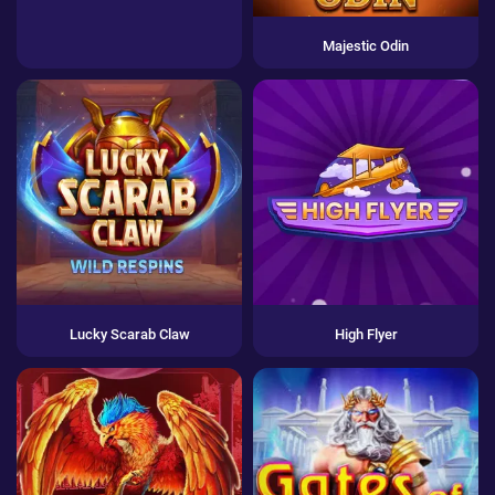
Majestic Odin
Lucky Scarab Claw
High Flyer